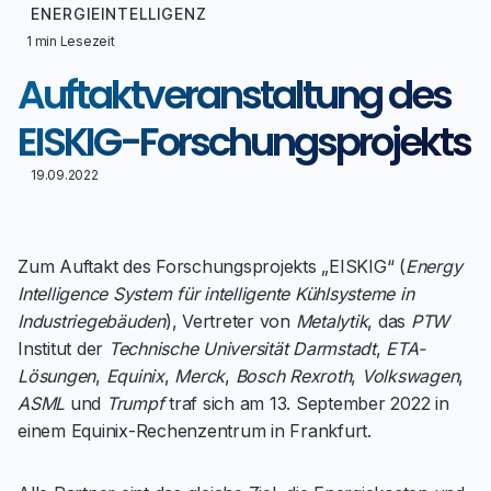
ENERGIEINTELLIGENZ
1 min Lesezeit
Auftaktveranstaltung des
EISKIG-Forschungsprojekts
19.09.2022
Zum Auftakt des Forschungsprojekts „EISKIG“ (
Energy
Intelligence System für intelligente Kühlsysteme in
Industriegebäuden
), Vertreter von
Metalytik
, das
PTW
Institut der
Technische Universität Darmstadt
,
ETA-
Lösungen
,
Equinix
,
Merck
,
Bosch Rexroth
,
Volkswagen
,
ASML
und
Trumpf
traf sich am 13. September 2022 in
einem Equinix-Rechenzentrum in Frankfurt.