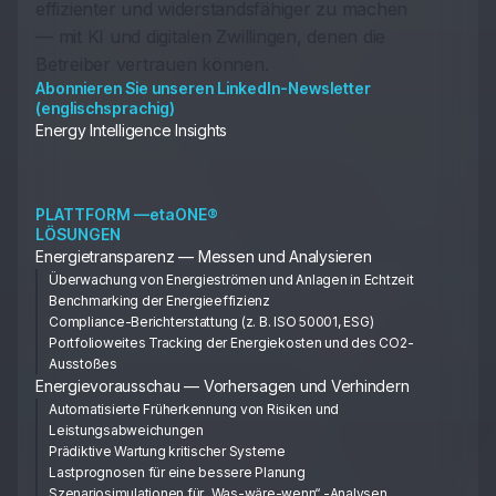
effizienter und widerstandsfähiger zu machen
— mit KI und digitalen Zwillingen, denen die
Betreiber vertrauen können.
Abonnieren Sie unseren LinkedIn-Newsletter
(englischsprachig)
Energy Intelligence Insights
PLATTFORM —etaONE®
LÖSUNGEN
Energietransparenz — Messen und Analysieren
Überwachung von Energieströmen und Anlagen in Echtzeit
Benchmarking der Energieeffizienz
Compliance-Berichterstattung (z. B. ISO 50001, ESG)
Portfolioweites Tracking der Energiekosten und des CO2-
Ausstoßes
Energievorausschau — Vorhersagen und Verhindern
Automatisierte Früherkennung von Risiken und
Leistungsabweichungen
Prädiktive Wartung kritischer Systeme
Lastprognosen für eine bessere Planung
Szenariosimulationen für „Was-wäre-wenn“ -Analysen,