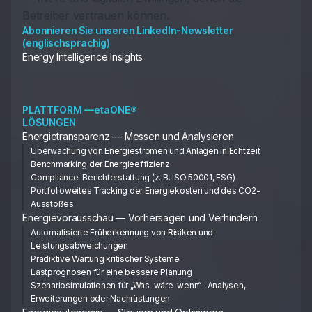
Betreiber vertrauen können.
Abonnieren Sie unseren LinkedIn-Newsletter
(englischsprachig)
Energy Intelligence Insights
PLATTFORM —etaONE®
LÖSUNGEN
Energietransparenz — Messen und Analysieren
Überwachung von Energieströmen und Anlagen in Echtzeit
Benchmarking der Energieeffizienz
Compliance-Berichterstattung (z. B. ISO 50001, ESG)
Portfolioweites Tracking der Energiekosten und des CO2-
Ausstoßes
Energievorausschau — Vorhersagen und Verhindern
Automatisierte Früherkennung von Risiken und
Leistungsabweichungen
Prädiktive Wartung kritischer Systeme
Lastprognosen für eine bessere Planung
Szenariosimulationen für „Was-wäre-wenn“ -Analysen,
Erweiterungen oder Nachrüstungen