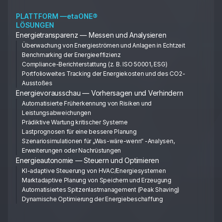
PLATTFORM —etaONE®
LÖSUNGEN
Energietransparenz — Messen und Analysieren
Überwachung von Energieströmen und Anlagen in Echtzeit
Benchmarking der Energieeffizienz
Compliance-Berichterstattung (z. B. ISO 50001, ESG)
Portfolioweites Tracking der Energiekosten und des CO2-
Ausstoßes
Energievorausschau — Vorhersagen und Verhindern
Automatisierte Früherkennung von Risiken und
Leistungsabweichungen
Prädiktive Wartung kritischer Systeme
Lastprognosen für eine bessere Planung
Szenariosimulationen für „Was-wäre-wenn“ -Analysen,
Erweiterungen oder Nachrüstungen
Energieautonomie — Steuern und Optimieren
KI-adaptive Steuerung von HVAC/Energiesystemen
Marktadaptive Planung von Speichern und Erzeugung
Automatisiertes Spitzenlastmanagement (Peak Shaving)
Dynamische Optimierung der Energiebeschaffung