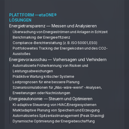
PLATTFORM —etaONE®
LÖSUNGEN
Energietransparenz — Messen und Analysieren
Überwachung von Energieströmen und Anlagen in Echtzeit
Benchmarking der Energieeffizienz
Compliance-Berichterstattung (z. B. ISO 50001, ESG)
Portfolioweites Tracking der Energiekosten und des CO2-
Ausstoßes
Energievorausschau — Vorhersagen und Verhindern
Automatisierte Früherkennung von Risiken und
Leistungsabweichungen
Prädiktive Wartung kritischer Systeme
Lastprognosen für eine bessere Planung
Szenariosimulationen für „Was-wäre-wenn“ -Analysen,
Erweiterungen oder Nachrüstungen
Energieautonomie — Steuern und Optimieren
KI-adaptive Steuerung von HVAC/Energiesystemen
Marktadaptive Planung von Speichern und Erzeugung
Automatisiertes Spitzenlastmanagement (Peak Shaving)
Dynamische Optimierung der Energiebeschaffung