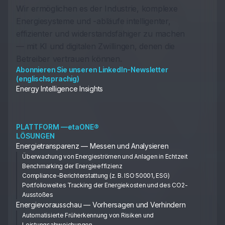
Wir ermöglichen es der Industrie, komplexe
Energiesysteme und -abläufe intelligenter,
effizienter und widerstandsfähiger zu machen
— mit KI und digitalen Zwillingen, denen die
Betreiber vertrauen können.
Abonnieren Sie unseren LinkedIn-Newsletter
(englischsprachig)
Energy Intelligence Insights
PLATTFORM —etaONE®
LÖSUNGEN
Energietransparenz — Messen und Analysieren
Überwachung von Energieströmen und Anlagen in Echtzeit
Benchmarking der Energieeffizienz
Compliance-Berichterstattung (z. B. ISO 50001, ESG)
Portfolioweites Tracking der Energiekosten und des CO2-
Ausstoßes
Energievorausschau — Vorhersagen und Verhindern
Automatisierte Früherkennung von Risiken und
Leistungsabweichungen